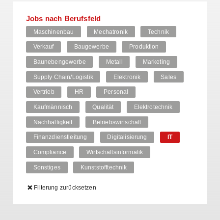
Jobs nach Berufsfeld
Maschinenbau
Mechatronik
Technik
Verkauf
Baugewerbe
Produktion
Baunebengewerbe
Metall
Marketing
Supply Chain/Logistik
Elektronik
Sales
Vertrieb
HR
Personal
Kaufmännisch
Qualität
Elektrotechnik
Nachhaltigkeit
Betriebswirtschaft
Finanzdienstleitung
Digitalisierung
IT
Compliance
Wirtschaftsinformatik
Sonstiges
Kunststofftechnik
Filterung zurücksetzen