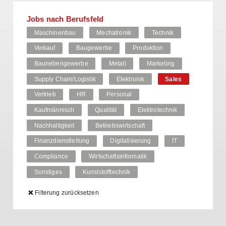
Jobs nach Berufsfeld
Maschinenbau
Mechatronik
Technik
Verkauf
Baugewerbe
Produktion
Baunebengewerbe
Metall
Marketing
Supply Chain/Logistik
Elektronik
Sales
Vertrieb
HR
Personal
Kaufmännisch
Qualität
Elektrotechnik
Nachhaltigkeit
Betriebswirtschaft
Finanzdienstleitung
Digitalisierung
IT
Compliance
Wirtschaftsinformatik
Sonstiges
Kunststofftechnik
Filterung zurücksetzen