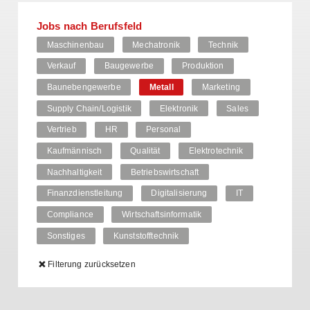
Jobs nach Berufsfeld
Maschinenbau
Mechatronik
Technik
Verkauf
Baugewerbe
Produktion
Baunebengewerbe
Metall
Marketing
Supply Chain/Logistik
Elektronik
Sales
Vertrieb
HR
Personal
Kaufmännisch
Qualität
Elektrotechnik
Nachhaltigkeit
Betriebswirtschaft
Finanzdienstleitung
Digitalisierung
IT
Compliance
Wirtschaftsinformatik
Sonstiges
Kunststofftechnik
Filterung zurücksetzen